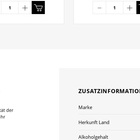
S
ZUSATZINFORMATI
Marke
tät der
ihr
Herkunft Land
Alkoholgehalt