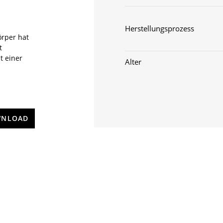
Herstellungsprozess
örper hat
t
t einer
Alter
NLOAD