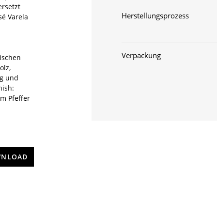
ersetzt
Herstellungsprozess
sé Varela
Verpackung
pischen
olz,
ig und
nish:
m Pfeffer
NLOAD