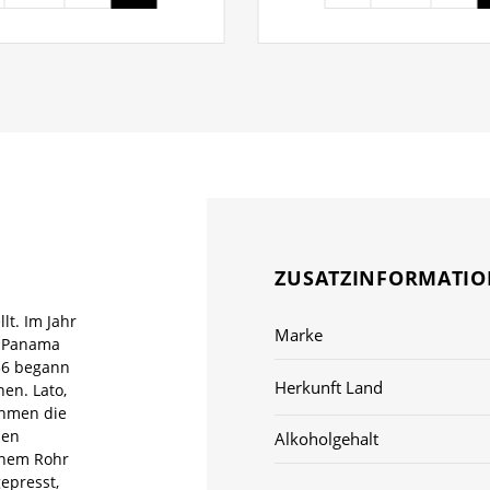
ZUSATZINFORMATI
lt. Im Jahr
Marke
n Panama
36 begann
Herkunft Land
en. Lato,
nehmen die
sen
Alkoholgehalt
enem Rohr
epresst,