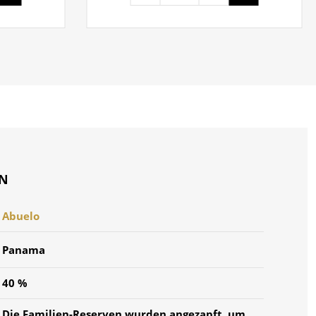
ON
Abuelo
Panama
40 %
Die Familien-Reserven wurden angezapft, um