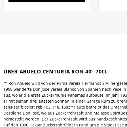
ÜBER ABUELO CENTURIA RON 40° 70CL
"""Ron Abuelo wird von der Firma Varela Hermanos S.A. hergestel
1908 wanderte Don Jose Varela Blanco von Spanien nach Pese i
aus, wo er die erste Zuckermühle Panamas aufbaute. Im Jahr 19
er mit seinen drei ältesten Söhnen in einer Garage Rum zu brenn
sans-serif; color: rgb(103, 118, 138);""Heute betreibt das Unter
Destilería Don José, wo aus Zuckerrohrsaft und Melasse Spirituo
hergestellt werden. Der Zuckerrohrsaft wird aus handgeschnitt
auf den 1000 Hektar Zuckerrohrfeldern rund um die Stadt Pesé g