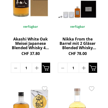
verfügbar
verfügbar
Akashi White Oak
Nikka From the
Meisei Japanese
Barrel mit 2 Gläser
Blended Whisky 40°
Blended Whisky
50cl
51.4° 50cl
CHF 37.80
CHF 78.00