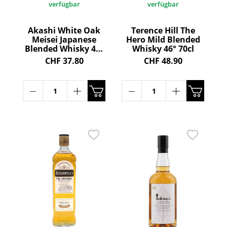
verfügbar
verfügbar
Akashi White Oak
Terence Hill The
Meisei Japanese
Hero Mild Blended
Blended Whisky 40°
Whisky 46° 70cl
50cl
CHF 37.80
CHF 48.90