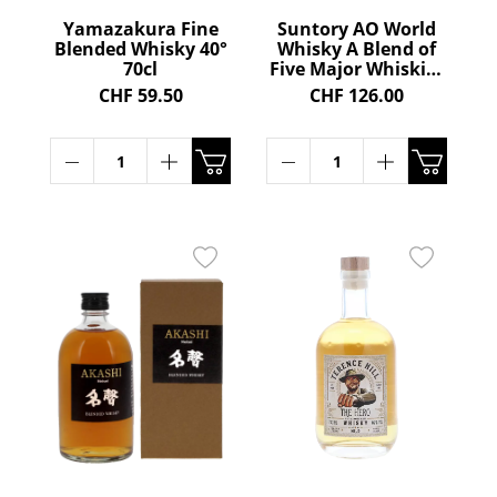
Yamazakura Fine
Suntory AO World
Blended Whisky 40°
Whisky A Blend of
70cl
Five Major Whiskies
Blended Whisky 43°
CHF 59.50
CHF 126.00
70cl