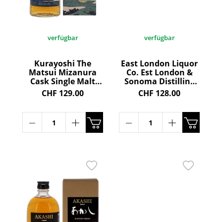
verfügbar
verfügbar
Kurayoshi The
East London Liquor
Matsui Mizanura
Co. Est London &
Cask Single Malt
Sonoma Distilling
Whisky 43° 70cl
Blended Whisky
CHF 129.00
CHF 128.00
45.5° 70cl