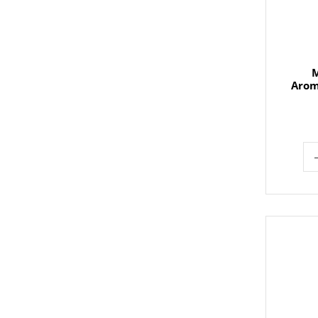
M
Arom