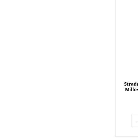
Strad
Millé