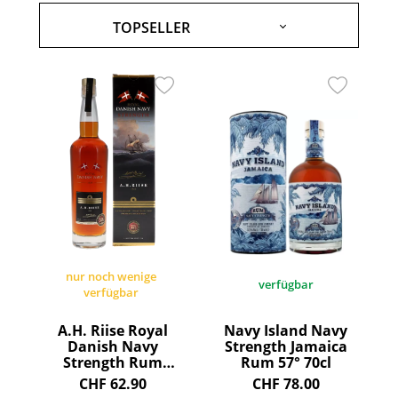
nur noch wenige
verfügbar
verfügbar
A.H. Riise Royal
Navy Island Navy
Danish Navy
Strength Jamaica
Strength Rum
Rum 57° 70cl
Based Spirit Drink
CHF 62.90
CHF 78.00
55° 70cl