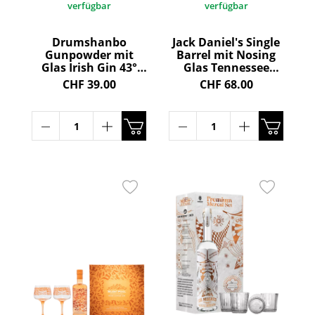
verfügbar
verfügbar
Drumshanbo
Jack Daniel's Single
Gunpowder mit
Barrel mit Nosing
Glas Irish Gin 43°
Glas Tennessee
50cl
Whiskey 47° 70cl
CHF 39.00
CHF 68.00
×
Abonnieren Sie unseren Newsletter
und sichern Sie sich 10%
Willkommensrabatt