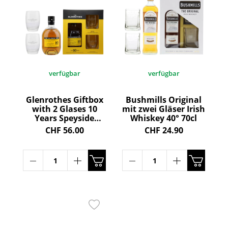
verfügbar
verfügbar
Glenrothes Giftbox
Bushmills Original
with 2 Glases 10
mit zwei Gläser Irish
Years Speyside
Whiskey 40° 70cl
Single Malt Scotch
CHF 56.00
CHF 24.90
Whisky 40° 70cl