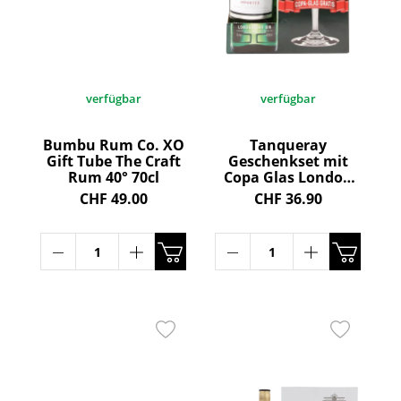
verfügbar
verfügbar
Bumbu Rum Co. XO
Tanqueray
Gift Tube The Craft
Geschenkset mit
Rum 40° 70cl
Copa Glas London
Dry Gin 47.3° 70cl
CHF 49.00
CHF 36.90