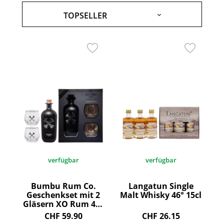
verfügbar
verfügbar
Bumbu Rum Co.
Langatun Single
Geschenkset mit 2
Malt Whisky 46° 15cl
Gläsern XO Rum 40°
70cl
CHF 59.90
CHF 26.15