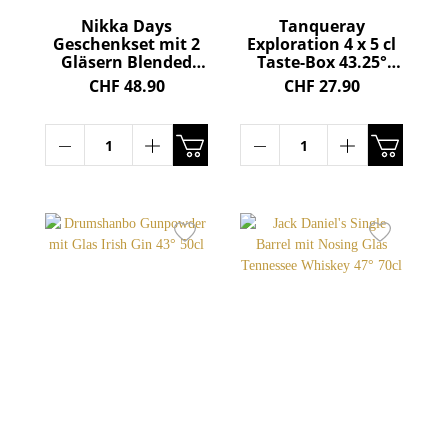
Nikka Days
Tanqueray
Geschenkset mit 2
Exploration 4 x 5 cl
Gläsern Blended
Taste-Box 43.25°
Whisky 40° 70cl
20cl
CHF 48.90
CHF 27.90