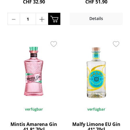
CHF 32.90
CHF 51.90
Details
verfügbar
verfügbar
Mintis Amarena Gin
Malfy Limone EU Gin
41.8° 70cl
41° 70cl