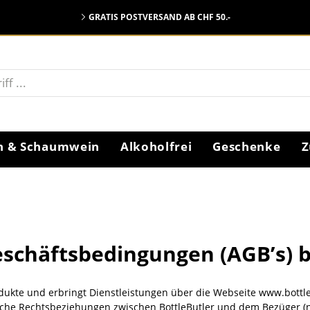
GRATIS POSTVERSAND AB CHF 50.-
n & Schaumwein
Alkoholfrei
Geschenke
Z
LÄNDER
LÄNDER
LÄNDER
LÄNDER
schäftsbedingungen (AGB’s) b
Schottland
England
Kuba
Italien
Cognac
Tonic
Geschenksets
Whisky
Kanada
Irland
Fiji
Deutschland
rodukte und erbringt Dienstleistungen über die Webseite www.bottl
Japan
Deutschland
Jamaica
Frankreich
Aperitif | Bitter
Säfte
Irland
Frankreich
Mauritius
Österreich
iche Rechtsbeziehungen zwischen BottleButler und dem Bezüger (