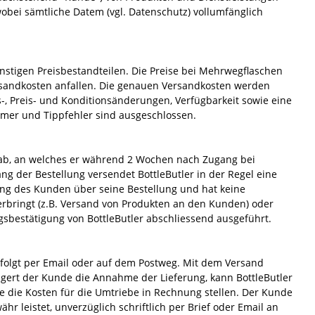
obei sämtliche Datem (vgl. Datenschutz) vollumfänglich
Caol Ila
Tanqueray
Havana Club
K Vintners
Glenmorangie
Aviation
Kiss
Leo Alzinger
Glenfiddich
Etsu
Pampero
Louis Roederer
Jameson
Monkey 47
Pusser's
Mailly
nstigen Preisbestandteilen. Die Preise bei Mehrwegflaschen
Lagavulin
Windspiel
Oliver & Oliver
Ruggeri
Johnnie Walker
Diplomático
Ziereisen
rsandkosten anfallen. Die genauen Versandkosten werden
Jack Daniel's
Veuve Cliquot
Ojo de Agua
s-, Preis- und Konditionsänderungen, Verfügbarkeit sowie eine
tümer und Tippfehler sind ausgeschlossen.
Muga
Vietti
ot ab, an welches er während 2 Wochen nach Zugang bei
ng der Bestellung versendet BottleButler in der Regel eine
ng des Kunden über seine Bestellung und hat keine
erbringt (z.B. Versand von Produkten an den Kunden) oder
gsbestätigung von BottleButler abschliessend ausgeführt.
folgt per Email oder auf dem Postweg. Mit dem Versand
eigert der Kunde die Annahme der Lieferung, kann BottleButler
 die Kosten für die Umtriebe in Rechnung stellen. Der Kunde
ähr leistet, unverzüglich schriftlich per Brief oder Email an