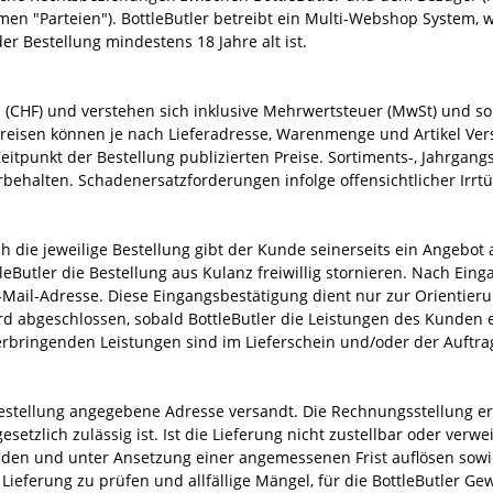
en "Parteien"). BottleButler betreibt ein Multi-Webshop System, w
Taiwan
Schweiz
Barbados
Spanien
Sherry
Alkoholfreie Spirituose
USA
Schottland
Dom. Rep.
USA
er Bestellung mindestens 18 Jahre alt ist.
Schweiz
Italien
Kolumbien
Schweiz
Likör
Erfrischungsgetränke
Spanien
Venezuela
Australien
n (CHF) und verstehen sich inklusive Mehrwertsteuer (MwSt) und so
Japan
Guatemala
Portugal
Brandy | Weinbrand
Portugal
Argentinien
Preisen können je nach Lieferadresse, Warenmenge und Artikel Ve
Vodka
itpunkt der Bestellung publizierten Preise. Sortiments-, Jahrgang
orbehalten. Schadenersatzforderungen infolge offensichtlicher Irr
Destillate Früchte
Ready-to-Drink | Cocktails
ch die jeweilige Bestellung gibt der Kunde seinerseits ein Angeb
Butler die Bestellung aus Kulanz freiwillig stornieren. Nach Einga
Destillate Andere
ail-Adresse. Diese Eingangsbestätigung dient nur zur Orientieru
rd abgeschlossen, sobald BottleButler die Leistungen des Kunden 
Südweine
 erbringenden Leistungen sind im Lieferschein und/oder der Auftra
estellung angegebene Adresse versandt. Die Rechnungsstellung er
etzlich zulässig ist. Ist die Lieferung nicht zustellbar oder verw
nden und unter Ansetzung einer angemessenen Frist auflösen sowie
 Lieferung zu prüfen und allfällige Mängel, für die BottleButler Gew