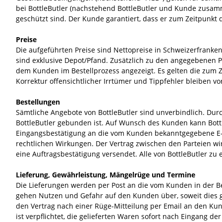
bei BottleButler (nachstehend BottleButler und Kunde zusamm
Rye
Navy Strength
Weiss
Grappa | Marc
Süsswein
Mate
Bourbon
Flavoured
Champagner
geschützt sind. Der Kunde garantiert, dass er zum Zeitpunkt d
Whiskylikör
New Western
Armagnac
Cava
Sirup
Blended Scotch
Sekt
Preise
Die aufgeführten Preise sind Nettopreise in Schweizerfranke
Irish
Tequila
Glühwein
Moonshine
Crémant
sind exklusive Depot/Pfand. Zusätzlich zu den angegebenen 
Canadian
Mezcal
Prosecco
dem Kunden im Bestellprozess angezeigt. Es gelten die zum Ze
Korrektur offensichtlicher Irrtümer und Tippfehler bleiben v
Calvados
Bestellungen
Wermut
Sämtliche Angebote von BottleButler sind unverbindlich. Dur
BottleButler gebunden ist. Auf Wunsch des Kunden kann Bottle
Aquavite | Akvavit
Eingangsbestätigung an die vom Kunden bekanntgegebene E-M
rechtlichen Wirkungen. Der Vertrag zwischen den Parteien wi
Pisco
eine Auftragsbestätigung versendet. Alle von BottleButler zu
Lieferung, Gewährleistung, Mängelrüge und Termine
Die Lieferungen werden per Post an die vom Kunden in der B
gehen Nutzen und Gefahr auf den Kunden über, soweit dies ges
den Vertrag nach einer Rüge-Mitteilung per Email an den Ku
ist verpflichtet, die gelieferten Waren sofort nach Eingang der