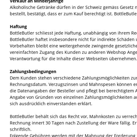
Verkauf an Minderjährige
Alkoholische Getränke dürfen in der Schweiz gemäss Gesetz ni
bestellt, bestätigt, dass er zum Kauf berechtigt ist. BottleBu
Haftung
BottleButler schliesst jede Haftung, unabhängig von ihrem Re
BottleButler haftet insbesondere nicht für indirekte Schäd
Vorbehalten bleibt eine weitergehende zwingende gesetzliche H
vereinfachten Zugang des Kunden zu anderen Webshop Angebo
Verantwortung für die Inhalte dieser Webseiten übernehmen
Zahlungsbedingungen
Dem Kunden stehen verschiedene Zahlungsmöglichkeiten zur 
Rechnungsdatum. Verzugszinsen und Mahnspesen können erhob
die Datenangaben der Besteller und pflegt bei berechtigtem
Angabe von Gründen von einzelnen Zahlungsmöglichkeiten au
sich ausdrücklich einverstanden erklärt.
BottleButler behält sich das Recht vor, Mahnkosten zu verre
Rechnung innert 30 Tagen nach Zustellung der Ware fällig. Er
schriftlich.
Folgende Gebühren werden mit der Mahnung der Forderung fä