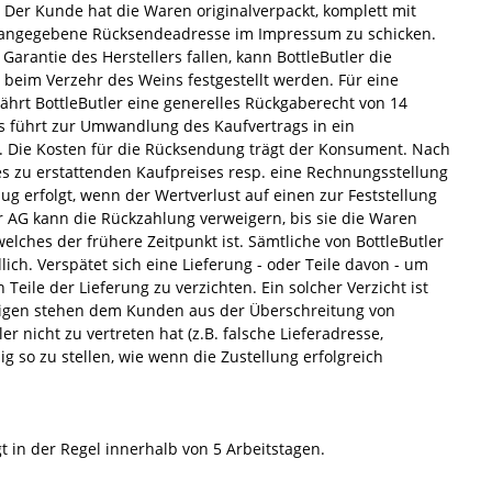
er Kunde hat die Waren originalverpackt, komplett mit
r angegebene Rücksendeadresse im Impressum zu schicken.
Garantie des Herstellers fallen, kann BottleButler die
 beim Verzehr des Weins festgestellt werden. Für eine
hrt BottleButler eine generelles Rückgaberecht von 14
 führt zur Umwandlung des Kaufvertrags in ein
 Die Kosten für die Rücksendung trägt der Konsument. Nach
s zu erstattenden Kaufpreises resp. eine Rechnungsstellung
 erfolgt, wenn der Wertverlust auf einen zur Feststellung
r AG kann die Rückzahlung verweigern, bis sie die Waren
lches der frühere Zeitpunkt ist. Sämtliche von BottleButler
ch. Verspätet sich eine Lieferung - oder Teile davon - um
eile der Lieferung zu verzichten. Ein solcher Verzicht ist
 Übrigen stehen dem Kunden aus der Überschreitung von
r nicht zu vertreten hat (z.B. falsche Lieferadresse,
 so zu stellen, wie wenn die Zustellung erfolgreich
t in der Regel innerhalb von 5 Arbeitstagen.