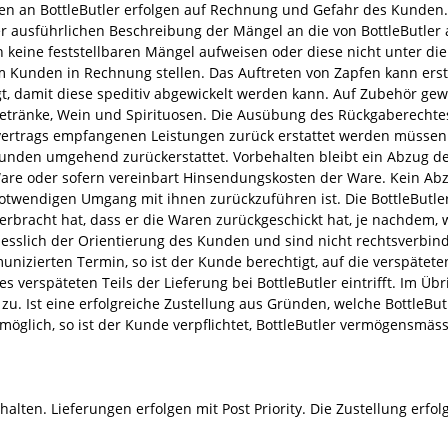
 an BottleButler erfolgen auf Rechnung und Gefahr des Kunden. D
 ausführlichen Beschreibung der Mängel an die von BottleButle
 keine feststellbaren Mängel aufweisen oder diese nicht unter die 
m Kunden in Rechnung stellen. Das Auftreten von Zapfen kann erst
 damit diese speditiv abgewickelt werden kann. Auf Zubehör gewä
etränke, Wein und Spirituosen. Die Ausübung des Rückgaberechtes
ertrags empfangenen Leistungen zurück erstattet werden müssen.
Kunden umgehend zurückerstattet. Vorbehalten bleibt ein Abzug de
e oder sofern vereinbart Hinsendungskosten der Ware. Kein Abzug
notwendigen Umgang mit ihnen zurückzuführen ist. Die BottleButle
bracht hat, dass er die Waren zurückgeschickt hat, je nachdem, we
slich der Orientierung des Kunden und sind nicht rechtsverbindli
zierten Termin, so ist der Kunde berechtigt, auf die verspäteten T
des verspäteten Teils der Lieferung bei BottleButler eintrifft. Im
. Ist eine erfolgreiche Zustellung aus Gründen, welche BottleButle
glich, so ist der Kunde verpflichtet, BottleButler vermögensmässig
ten. Lieferungen erfolgen mit Post Priority. Die Zustellung erfolg