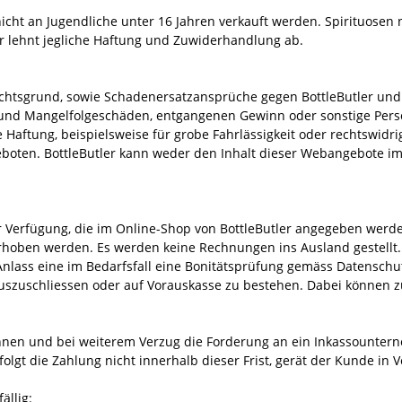
cht an Jugendliche unter 16 Jahren verkauft werden. Spirituosen n
tler lehnt jegliche Haftung und Zuwiderhandlung ab.
chtsgrund, sowie Schadenersatzansprüche gegen BottleButler und a
en und Mangelfolgeschäden, entgangenen Gewinn oder sonstige Pe
aftung, beispielsweise für grobe Fahrlässigkeit oder rechtswidrige
ten. BottleButler kann weder den Inhalt dieser Webangebote im 
.
Verfügung, die im Online-Shop von BottleButler angegeben werde
en werden. Es werden keine Rechnungen ins Ausland gestellt. B
 Anlass eine im Bedarfsfall eine Bonitätsprüfung gemäss Datensc
szuschliessen oder auf Vorauskasse zu bestehen. Dabei können z
chnen und bei weiterem Verzug die Forderung an ein Inkassountern
folgt die Zahlung nicht innerhalb dieser Frist, gerät der Kunde in
llig: