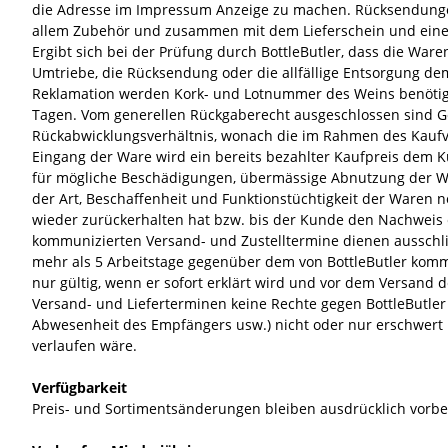
die Adresse im Impressum Anzeige zu machen. Rücksendungen
allem Zubehör und zusammen mit dem Lieferschein und einer
Ergibt sich bei der Prüfung durch BottleButler, dass die Waren
Umtriebe, die Rücksendung oder die allfällige Entsorgung de
Reklamation werden Kork- und Lotnummer des Weins benötigt,
Tagen. Vom generellen Rückgaberecht ausgeschlossen sind G
Rückabwicklungsverhältnis, wonach die im Rahmen des Kaufv
Eingang der Ware wird ein bereits bezahlter Kaufpreis dem 
für mögliche Beschädigungen, übermässige Abnutzung der War
der Art, Beschaffenheit und Funktionstüchtigkeit der Waren 
wieder zurückerhalten hat bzw. bis der Kunde den Nachweis er
kommunizierten Versand- und Zustelltermine dienen ausschlies
mehr als 5 Arbeitstage gegenüber dem von BottleButler kommuni
nur gültig, wenn er sofort erklärt wird und vor dem Versand 
Versand- und Lieferterminen keine Rechte gegen BottleButler zu
Abwesenheit des Empfängers usw.) nicht oder nur erschwert mö
verlaufen wäre.
Verfügbarkeit
Preis- und Sortimentsänderungen bleiben ausdrücklich vorbehal