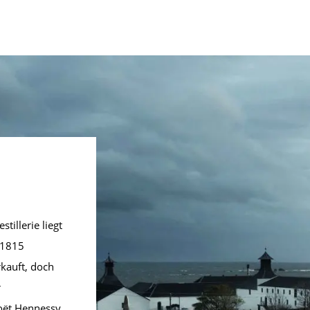
stillerie liegt
 1815
rkauft, doch
r
oët Hennessy