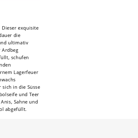
 Dieser exquisite
dauer die
nd ultimativ
r Ardbeg
füllt, schufen
enden
ernem Lagerfeuer
enwachs
 sich in die Süsse
bolseife und Teer
 Anis, Sahne und
l abgefüllt.