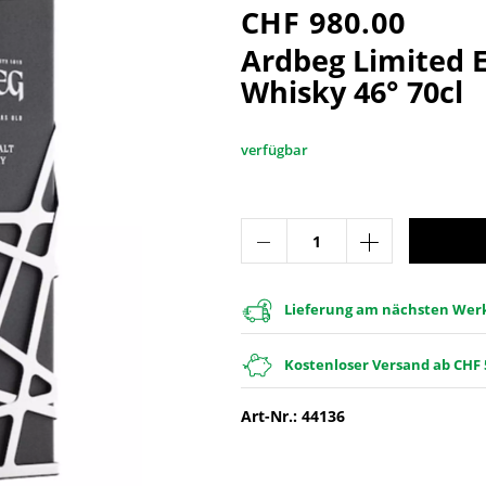
CHF 980.00
Taiwan
Schweiz
Barbados
Spanien
Sherry
Alkoholfreie Spirituose
USA
Schottland
Dom. Rep.
USA
Ardbeg Limited E
Schweiz
Italien
Kolumbien
Schweiz
Likör
Erfrischungsgetränke
Spanien
Venezuela
Australien
Whisky 46° 70cl
Japan
Guatemala
Portugal
Brandy | Weinbrand
Portugal
Argentinien
verfügbar
Vodka
Destillate Früchte
Ready-to-Drink | Cocktails
Destillate Andere
Lieferung am nächsten Werkt
Südweine
Kostenloser Versand ab CHF 
Art-Nr.: 44136