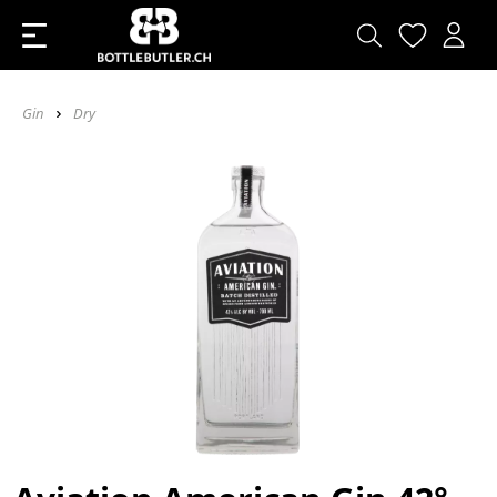
Gin
Dry