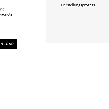
Herstellungsprozess
und
akaonoten
NLOAD