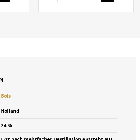
ON
Bols
Holland
24 %
Erst nach mehrfacher Destillation entsteht aus