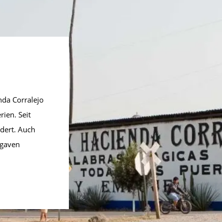
nda Corralejo
rien. Seit
ndert. Auch
Agaven