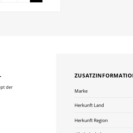
L
ZUSATZINFORMATI
ept der
Marke
Herkunft Land
Herkunft Region