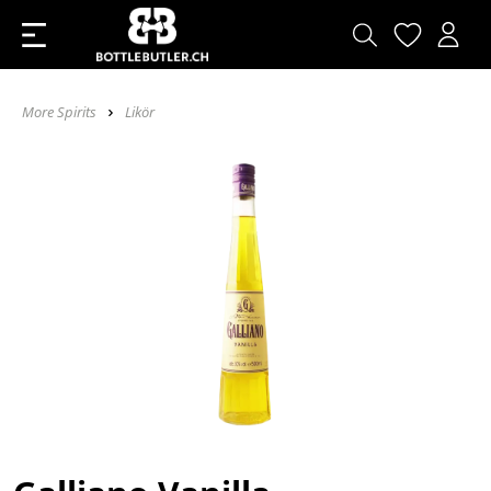
More Spirits
Likör