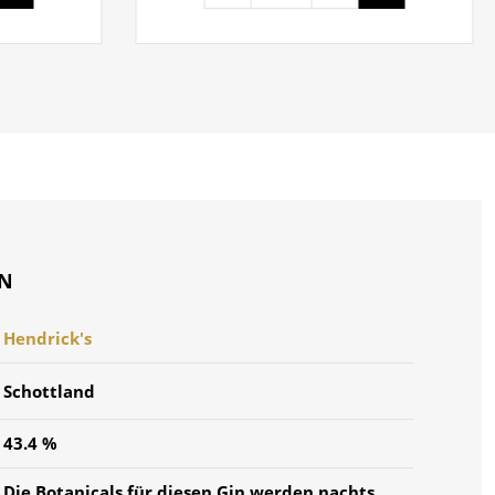
ON
Hendrick's
Schottland
43.4 %
Die Botanicals für diesen Gin werden nachts