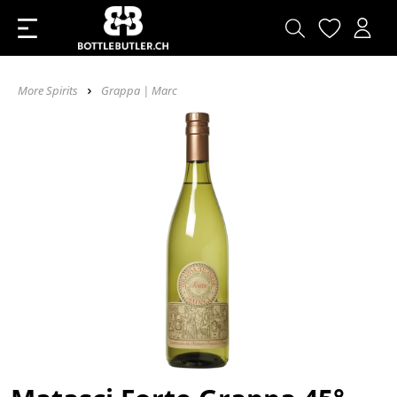
More Spirits
Grappa | Marc