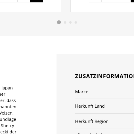
ZUSATZINFORMATI
n Japan
Marke
her
er, dass
Herkunft Land
enannten
Weizen,
rundlage
Herkunft Region
-Sherry
eckt der