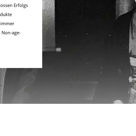
rossen Erfolgs
odukte
e immer
d Non-age-