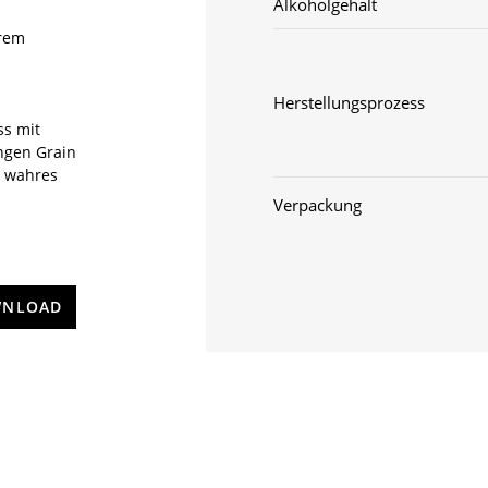
Alkoholgehalt
hrem
Herstellungsprozess
ss mit
ngen Grain
n wahres
Verpackung
NLOAD