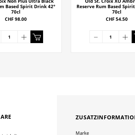
roix Non Plus Ultra Black
Old St. Croix XO Ambr
m Based Spirit Drink 42°
Reserve Rum Based Spirit
70cl
70cl
CHF 98.00
CHF 54.50
RARE
ZUSATZINFORMATI
Marke