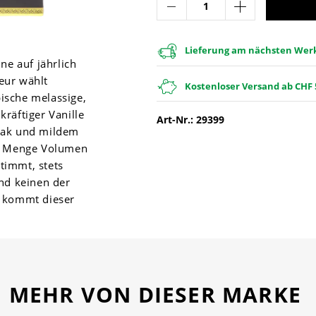
Lieferung am nächsten Werkt
ne auf jährlich
teur wählt
Kostenloser Versand ab CHF 
pische melassige,
räftiger Vanille
Art-Nr.: 29399
bak und mildem
ne Menge Volumen
timmt, stets
nd keinen der
l kommt dieser
MEHR VON DIESER MARKE