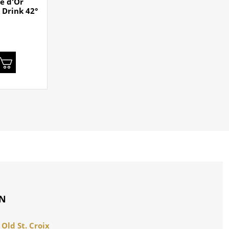
e d'Or
 Drink 42°
ON
Old St. Croix