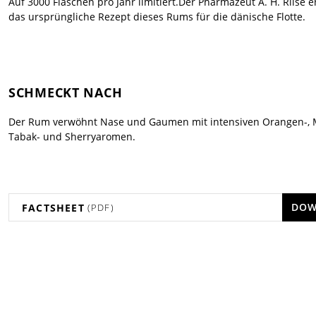
Auf 3000 Flaschen pro Jahr limitiert.Der Pharmazeut A. H. Riise e
das ursprüngliche Rezept dieses Rums für die dänische Flotte.
SCHMECKT NACH
Der Rum verwöhnt Nase und Gaumen mit intensiven Orangen-, M
Tabak- und Sherryaromen.
DOW
FACTSHEET
(PDF)