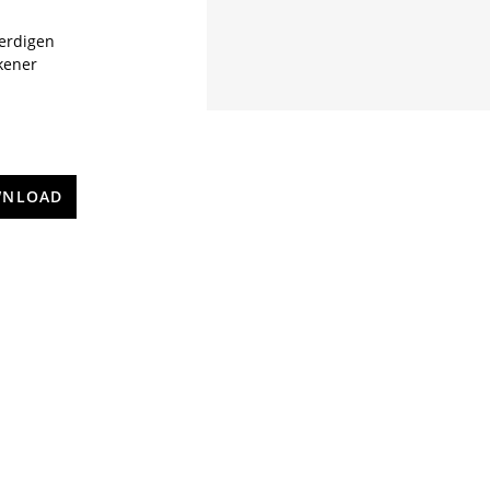
 erdigen
kener
NLOAD