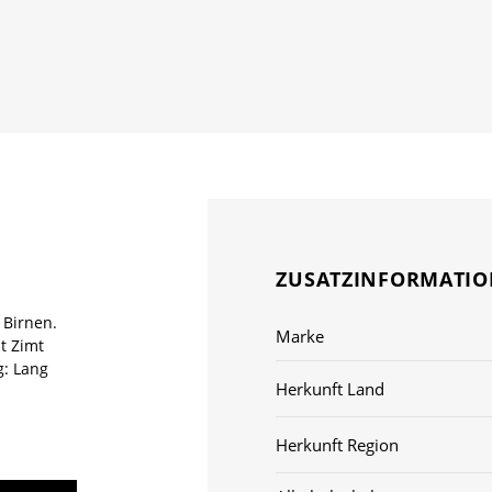
ZUSATZINFORMATI
 Birnen.
Marke
t Zimt
g: Lang
Herkunft Land
Herkunft Region