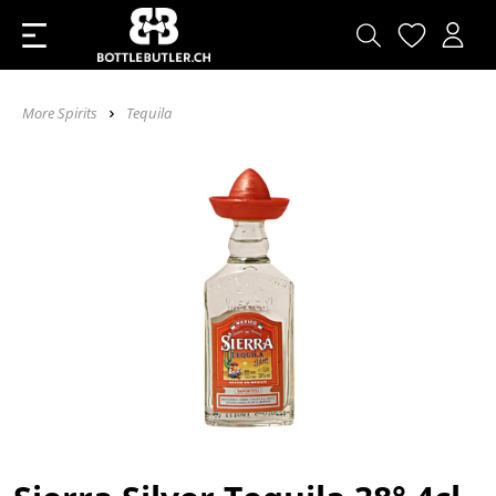
More Spirits
Tequila