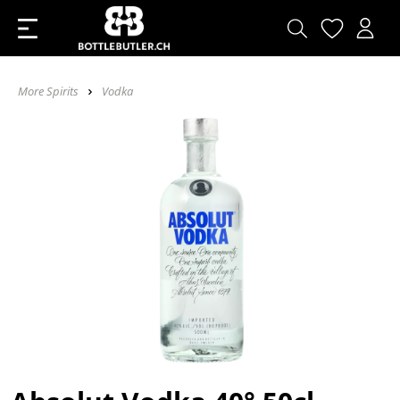
More Spirits
Vodka