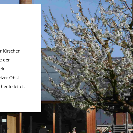
r Kirschen
e der
ein
izer Obst.
eute leitet,