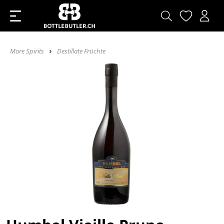
More Spirits
Destillate Früchte