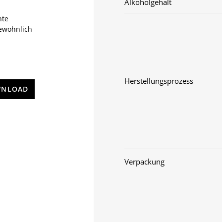
Alkoholgehalt
hte
ewöhnlich
Herstellungsprozess
NLOAD
Verpackung