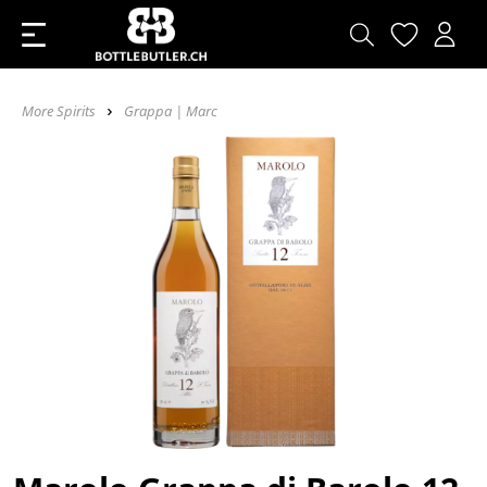
More Spirits
Grappa | Marc