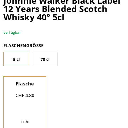
Johnnie Walker Black Label
12 Years Blended Scotch
Whisky 40° 5cl
verfügbar
FLASCHENGRÖSSE
5 cl
70 cl
Flasche
CHF 4.80
1 x 5cl